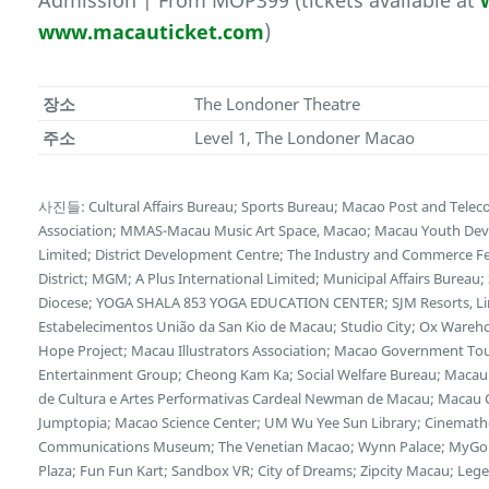
Admission | From MOP399 (tickets available at
www.macauticket.com
)
장소
The Londoner Theatre
주소
Level 1, The Londoner Macao
사진들: Cultural Affairs Bureau; Sports Bureau; Macao Post and Tele
Association; MMAS-Macau Music Art Space, Macao; Macau Youth Deve
Limited; District Development Centre; The Industry and Commerce F
District; MGM; A Plus International Limited; Municipal Affairs Bureau
Diocese; YOGA SHALA 853 YOGA EDUCATION CENTER; SJM Resorts, Limi
Estabelecimentos União da San Kio de Macau; Studio City; Ox Wareh
Hope Project; Macau Illustrators Association; Macao Government Tour
Entertainment Group; Cheong Kam Ka; Social Welfare Bureau; Macau 
de Cultura e Artes Performativas Cardeal Newman de Macau; Macau Cu
Jumptopia; Macao Science Center; UM Wu Yee Sun Library; Cinemath
Communications Museum; The Venetian Macao; Wynn Palace; MyGol
Plaza; Fun Fun Kart; Sandbox VR; City of Dreams; Zipcity Macau; L