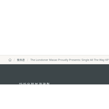
왓츠온
The Londoner Macao Proudly Presents: Single All The Way KP
마카오정부관광청
주소
04533, 서울시 중구 남대
이메일
korea@macaotourism.kr