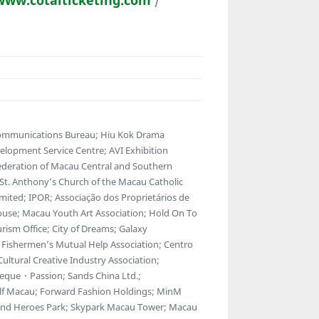
www.cotaiticketing.com
/
communications Bureau; Hiu Kok Drama
lopment Service Centre; AVI Exhibition
ederation of Macau Central and Southern
; St. Anthony’s Church of the Macau Catholic
ted; IPOR; Associação dos Proprietários de
ouse; Macau Youth Art Association; Hold On To
ism Office; City of Dreams; Galaxy
Fishermen’s Mutual Help Association; Centro
ltural Creative Industry Association;
eque・Passion; Sands China Ltd.;
f Macau; Forward Fashion Holdings; MinM
egend Heroes Park; Skypark Macau Tower; Macau