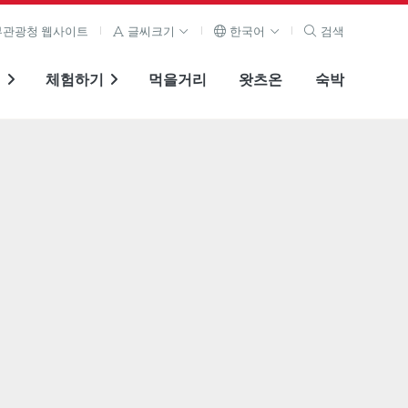
관광청 웹사이트
글씨크기
한국어
검색
기
체험하기
먹을거리
왓츠온
숙박