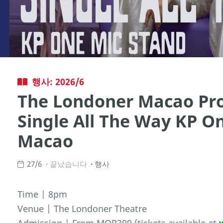
행사: 2026/6
The Londoner Macao Pro
Single All The Way KP O
Macao
27/6
끝났습니다
행사
Time | 8pm
Venue | The Londoner Theatre