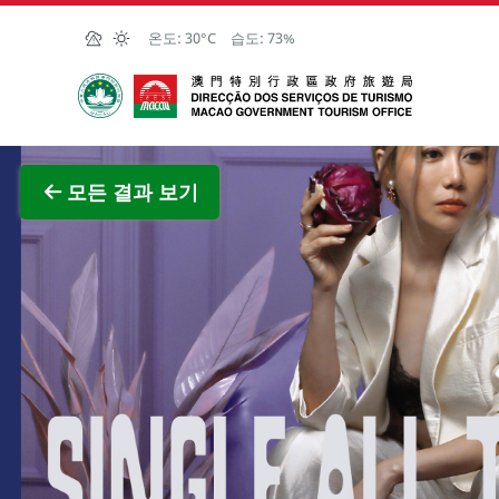
Skip to Main Content
온도:
30°C
습도:
73%
마카오정부관광청
전체 이
모든 결과 보기