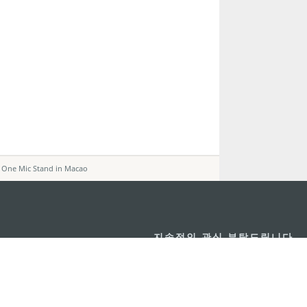
 One Mic Stand in Macao
지속적인 관심 부탁드립니다
마카오 여행 추천
문로7길 16
리케이션
모바일 어플리