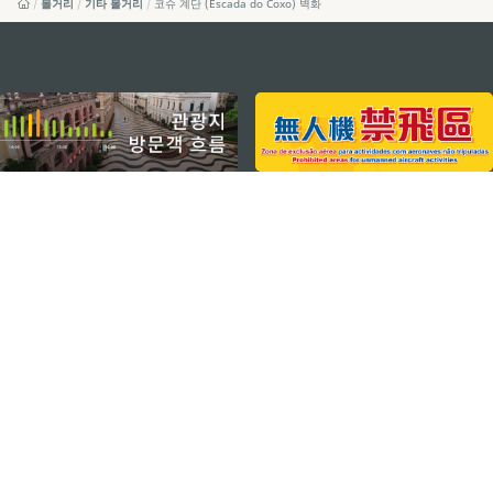
볼거리
기타 볼거리
코슈 계단 (Escada do Coxo) 벽화
external links
지속적인 관심 부탁드립니다
마카오 여행 추천 어플리케이션
모바일 어플리케이션