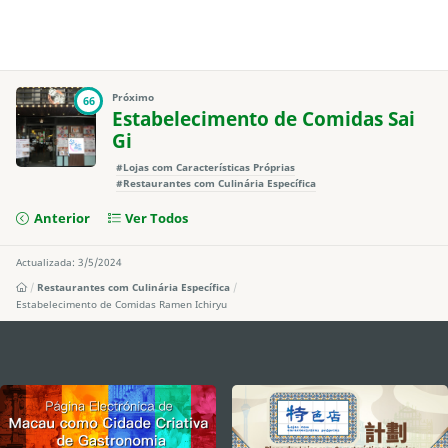
Próximo
66
Estabelecimento de Comidas Sai
Gi
#Lojas com Características Próprias
#Restaurantes com Culinária Específica
Anterior
Ver Todos
Actualizada: 3/5/2024
Restaurantes com Culinária Específica
Estabelecimento de Comidas Ramen Ichiryu
external links