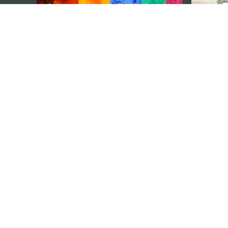
external links
澳門特別行政區政府旅遊局
地址
澳門宋玉生廣場335-341號獲多
電郵
mgto@macaotourism.gov.mo
電話
+853 2831 5566
傳真
+853 2851 0104
旅遊熱線
+853 2833 3000
關於我們
聯絡我們
使用條款
私隱聲明
服