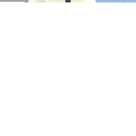
關注我們
利大廈12樓
輕鬆暢遊澳門
下載手機應用
務承諾