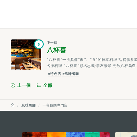
下一個
5
八杯喜
"八杯喜"一所具備"飲"、"食"的日本料理店;提供多款日
各派料理:“八杯喜”顧名思義·朋友暢聚·先飲八杯為敬
#特色店
#風味餐廳
上一個
全部
風味餐廳
一竜拉麵專門店