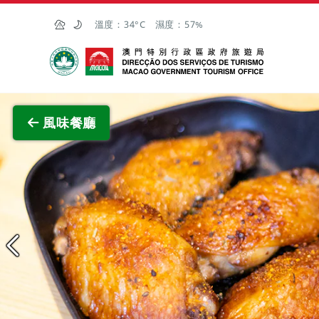
跳至主内容
溫度：
34°C
濕度：
57%
澳門特別行政區政府旅遊局
查看原
風味餐廳