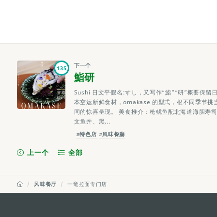
下一个
135
鮨研
Sushi 日文平假名:すし，又写作“鮨”“研”概要
本空运新鲜食材，omakase 的型式，根不同季
同的惊喜呈现。 美食推介：枪鱿鱼配北海道海胆寿
文鱼丼、黑...
#特色店
#風味餐廳
上一个
全部
风味餐厅
一竜拉面专门店