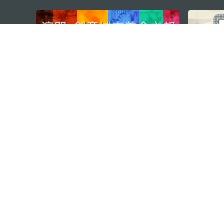
external links
澳门特别行政区政府旅游局
地址
澳门宋玉生广场335-341号获多
电邮
mgto@macaotourism.gov.mo
电话
+853 2831 5566
传真
+853 2851 0104
旅游热线
+853 2833 3000
关于我们
联系我们
使用条款
隐私声明
服