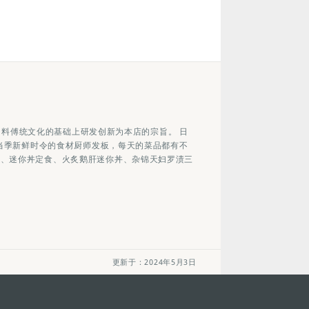
保留日料傅统文化的基础上研发创新为本店的宗旨。 日
节挑当季新鲜时令的食材厨师发板，每天的菜品都有不
司、迷你丼定食、火炙鹅肝迷你丼、杂锦天妇罗渍三
更新于：2024年5月3日