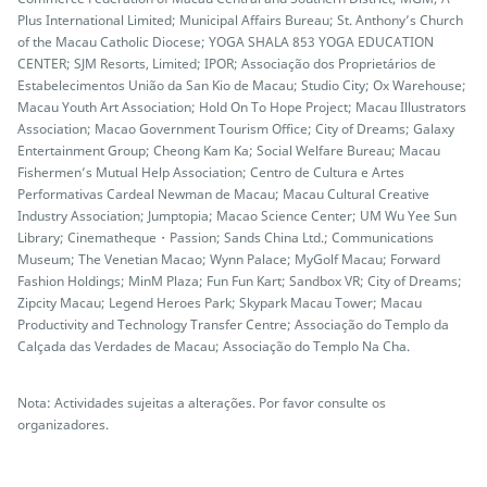
Plus International Limited; Municipal Affairs Bureau; St. Anthony’s Church
of the Macau Catholic Diocese; YOGA SHALA 853 YOGA EDUCATION
CENTER; SJM Resorts, Limited; IPOR; Associação dos Proprietários de
Estabelecimentos União da San Kio de Macau; Studio City; Ox Warehouse;
Macau Youth Art Association; Hold On To Hope Project; Macau Illustrators
Association; Macao Government Tourism Office; City of Dreams; Galaxy
Entertainment Group; Cheong Kam Ka; Social Welfare Bureau; Macau
Fishermen’s Mutual Help Association; Centro de Cultura e Artes
Performativas Cardeal Newman de Macau; Macau Cultural Creative
Industry Association; Jumptopia; Macao Science Center; UM Wu Yee Sun
Library; Cinematheque・Passion; Sands China Ltd.; Communications
Museum; The Venetian Macao; Wynn Palace; MyGolf Macau; Forward
Fashion Holdings; MinM Plaza; Fun Fun Kart; Sandbox VR; City of Dreams;
Zipcity Macau; Legend Heroes Park; Skypark Macau Tower; Macau
Productivity and Technology Transfer Centre; Associação do Templo da
Calçada das Verdades de Macau; Associação do Templo Na Cha.
Nota: Actividades sujeitas a alterações. Por favor consulte os
organizadores.