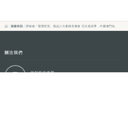
旅遊快訊
譚維維「聲聲世世」風起八方劇場音樂會 亞太巡演季．中國澳門站
關注我們
輕鬆暢遊澳門
下載手機應用程式