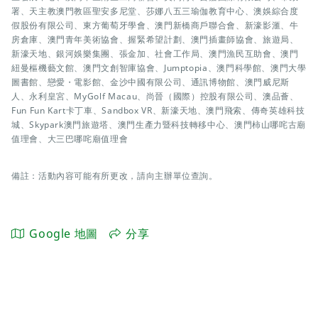
署、天主教澳門教區聖安多尼堂、莎娜八五三瑜伽教育中心、澳娛綜合度
假股份有限公司、東方葡萄牙學會、澳門新橋商戶聯合會、新濠影滙、牛
房倉庫、澳門青年美術協會、握緊希望計劃、澳門插畫師協會、旅遊局、
新濠天地、銀河娛樂集團、張金加、社會工作局、澳門漁民互助會、澳門
紐曼樞機藝文館、澳門文創智庫協會、Jumptopia、澳門科學館、澳門大學
圖書館、戀愛・電影館、金沙中國有限公司、通訊博物館、澳門威尼斯
人、永利皇宮、MyGolf Macau、尚晉（國際）控股有限公司、澳品薈、
Fun Fun Kart卡丁車、Sandbox VR、新濠天地、澳門飛索、傳奇英雄科技
城、Skypark澳門旅遊塔、澳門生產力暨科技轉移中心、澳門柿山哪咤古廟
值理會、大三巴哪咤廟值理會
備註：活動內容可能有所更改，請向主辦單位查詢。
Google 地圖
分享