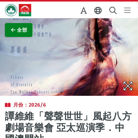
跳至主内容
澳門特別行政區政府旅遊局
查看原圖
全部
月份：2026/6
譚維維「聲聲世世」風起八方
劇場音樂會 亞太巡演季．中