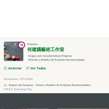
Próximo
10
何建國藝術工作室
#Lojas com Características Próprias
#Venda a Retalho de Produtos Recomendados
Anterior
Ver Todos
Actualizada: 13/12/2024
Roteiro de Compras
Venda a Retalho de Produtos Recomendados
S·W·A·T· Kuan Iong Ting