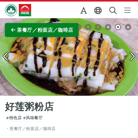
跳至主内容
澳门特别行政区政府旅游局
查看原图
茶餐厅／粉面店／咖啡店
好莲粥粉店
#特色店
#风味餐厅
茶餐厅／粉面店／咖啡店