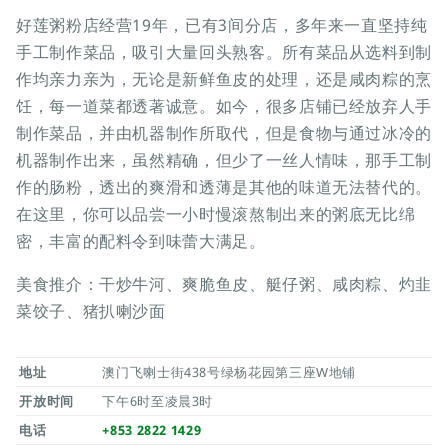
好莲粥粉店经营19年，已有3间分店，多年来一直坚持纯
手工制作菜品，吸引大量回头熟客。所有菜品从选料到制
作均亲力亲为，无论是新鲜鱼皮的处理，还是咸肉粽的烹
饪，每一道菜都透著诚意。如今，很多店铺已经放弃人手
制作菜品，并由机器制作所取代，但是食物与通过冰冷的
机器制作出来，虽然精确，但少了一丝人情味，那手工制
作的肠粉，透出的爽滑和透薄是其他的味道无法替代的。
在这里，你可以品尝一小时慢滚熬制出来的粥底无比绵
密，丰富的配料令到味蕾大满足。
美食推介：干炒牛河、爽脆鱼皮、艇仔粥、咸肉粽、灼韭
菜饺子、猪扒喇沙面
地址
澳门飞喇士街438号绿杨花园第三座W地铺
开放时间
下午6时至凌晨3时
电话
+853 2822 1429