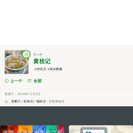
24
下一个
黄枝记
#特色店
#風味餐廳
上一个
全部
更新于：2024年12月2日
茶餐厅／粉面店／咖啡店
好莲粥粉店
external links