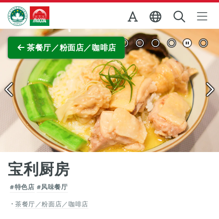
跳至主内容
澳门特别行政区政府旅游局
查看原图
茶餐厅／粉面店／咖啡店
宝利厨房
#特色店
#风味餐厅
茶餐厅／粉面店／咖啡店