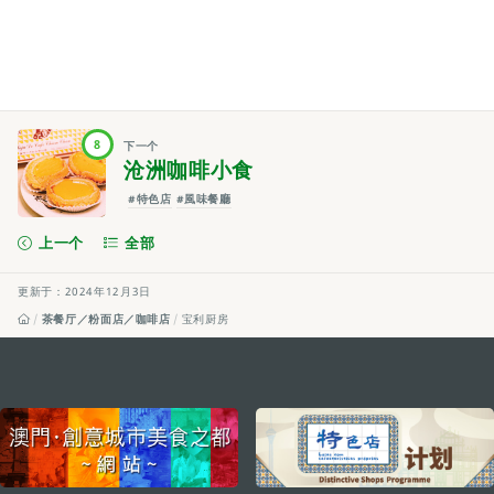
8
下一个
沧洲咖啡小食
#特色店
#風味餐廳
上一个
全部
更新于：2024年12月3日
茶餐厅／粉面店／咖啡店
宝利厨房
external links