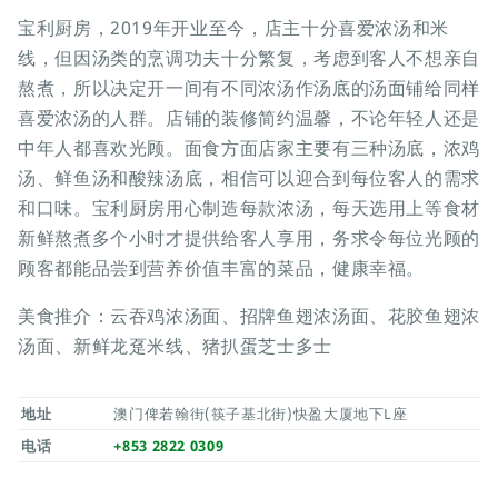
宝利厨房，2019年开业至今，店主十分喜爱浓汤和米
线，但因汤类的烹调功夫十分繁复，考虑到客人不想亲自
熬煮，所以决定开一间有不同浓汤作汤底的汤面铺给同样
喜爱浓汤的人群。店铺的装修简约温馨，不论年轻人还是
中年人都喜欢光顾。面食方面店家主要有三种汤底，浓鸡
汤、鲜鱼汤和酸辣汤底，相信可以迎合到每位客人的需求
和口味。宝利厨房用心制造每款浓汤，每天选用上等食材
新鲜熬煮多个小时才提供给客人享用，务求令每位光顾的
顾客都能品尝到营养价值丰富的菜品，健康幸福。
美食推介：云吞鸡浓汤面、招牌鱼翅浓汤面、花胶鱼翅浓
汤面、新鲜龙趸米线、猪扒蛋芝士多士
地址
澳门俾若翰街(筷子基北街)快盈大厦地下L座
电话
+853 2822 0309