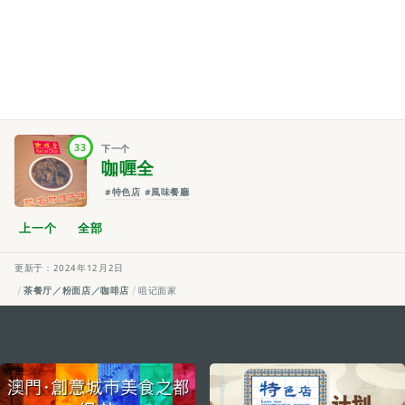
33
下一个
咖喱全
#特色店
#風味餐廳
上一个
全部
更新于：2024年12月2日
茶餐厅／粉面店／咖啡店
咀记面家
external links