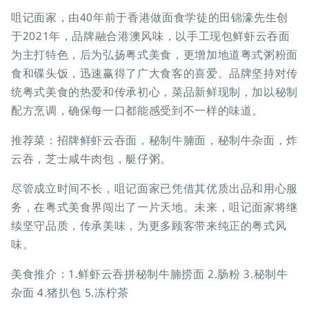
咀记面家，由40年前于香港做面食学徒的田锦濠先生创
于2021年，品牌融合港澳风味，以手工现包鲜虾云吞面
为主打特色，后为弘扬粤式美食，更增加地道粤式粥粉面
食和碟头饭，迅速赢得了广大食客的喜爱。品牌坚持对传
统粤式美食的热爱和传承初心，菜品新鲜现制，加以秘制
配方烹调，确保每一口都能感受到不一样的味道。
推荐菜：招牌鲜虾云吞面，秘制牛腩面，秘制牛杂面，炸
云吞，芝士咸牛肉包，艇仔粥。
尽管成立时间不长，咀记面家已凭借其优质出品和用心服
务，在粤式美食界闯出了一片天地。未来，咀记面家将继
续坚守品质，传承美味，为更多顾客带来纯正的粤式风
味。
美食推介：1.鲜虾云吞拼秘制牛腩捞面 2.肠粉 3.秘制牛
杂面 4.猪扒包 5.冻柠茶