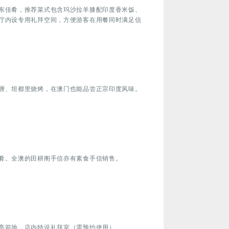
东佳肴，推荐菜式包含玛沙拉羊膝配印度香米饭、
厅内设专用礼拜空间，方便游客在用餐同时满足信
喱、坦都里烧烤，在澳门也能品尝正宗印度风味。
肴。全澳的田耕阁手信亦有素食手信销售。
亭前地，店内特设礼拜室（需预约使用）。