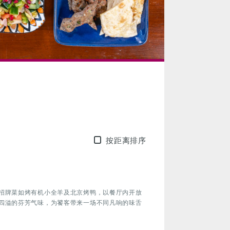
按距离排序
招牌菜如烤有机小全羊及北京烤鸭，以餐厅内开放
四溢的芬芳气味，为饕客带来一场不同凡响的味舌