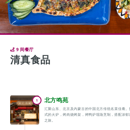
9 间餐厅
清真食品
北方鸣苑
1
汇聚山东、北京及内蒙古的中国北方传统名菜佳肴。
式的火炉，烤肉烧烤架，烤鸭炉现场烹制，搭配浓郁
之旅。