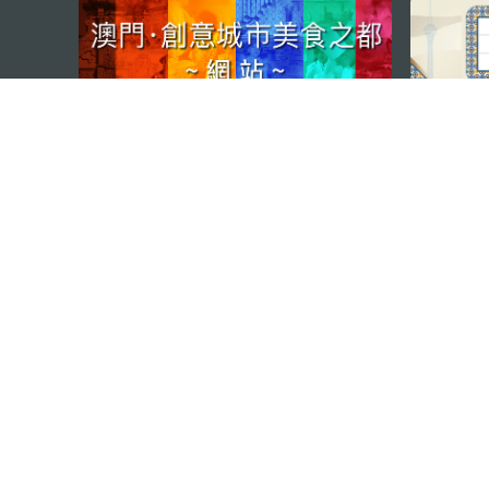
external links
澳门特别行政区政府旅游局
地址
澳门宋玉生广场335-341号获多
电邮
mgto@macaotourism.gov.mo
电话
+853 2831 5566
传真
+853 2851 0104
旅游热线
+853 2833 3000
关于我们
联系我们
使用条款
隐私声明
服