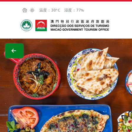
跳至主内容
温度：
30°C
湿度：
77%
澳门特别行政区政府旅游局