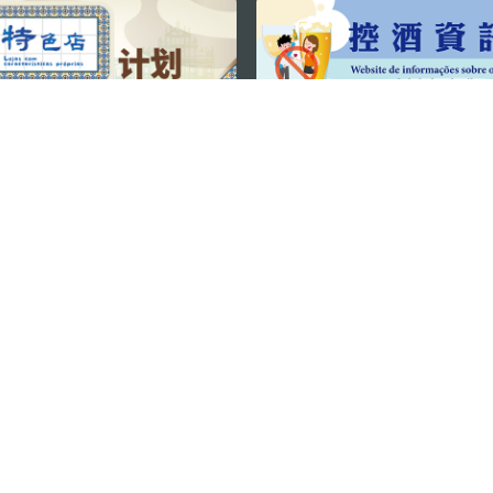
关注我们
利大厦12楼
轻松畅游澳门
下载手机应用
务承诺