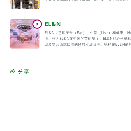
EL&N
9
EL&N，意即美食（Eat）、生活（Live）和健康（
牌。作为EL&N在中国的首间餐厅，EL&N精心呈
以及糅合西式口味的经典亚洲菜等。徜徉在EL&N的时
分享