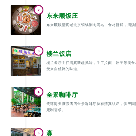
2
东来顺饭庄
东来顺以清真老北京铜锅涮肉闻名，食材新鲜，清汤
3
楼兰饭店
楼兰餐厅主打清真新疆风味，手工拉面、饺子等美食
受来自丝路的味道。
4
全景咖啡厅
鹭环海天度假酒店全景咖啡厅持有清真认证，供应国
定制需求。
森
5