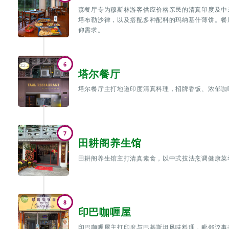
森餐厅专为穆斯林游客供应价格亲民的清真印度及中
塔布勒沙律，以及搭配多种配料的玛纳基什薄饼。餐
仰需求。
6
塔尔餐厅
塔尔餐厅主打地道印度清真料理，招牌香饭、浓郁咖
7
田耕阁养生馆
田耕阁养生馆主打清真素食，以中式技法烹调健康菜
8
印巴咖喱屋
印巴咖哩屋主打印度与巴基斯坦风味料理，毗邻议事