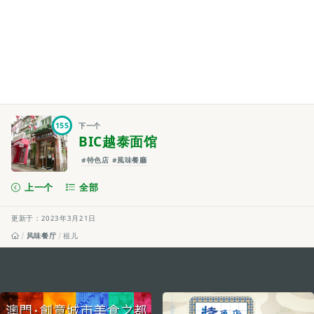
155
下一个
BIC越泰面馆
#特色店
#風味餐廳
上一个
全部
更新于：2023年3月21日
风味餐厅
祖儿
external links