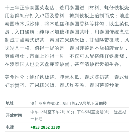
十三年正宗泰国菜老店，选用泰国进口材料。蚝仔铁板烧
用新鲜蚝仔打入鸡蛋及香料，摊到铁板上煎制而成；地道
泰国腌木瓜沙律，将木瓜丝和泰国香料等拌匀，以生菜包
裹，入口酸爽；纯净水加糖和泰国茶叶，用泰国传统煮法
制成甘甜泰式奶茶；泰国芒果糯米饭，甘甜略带微咸，风
味别具一格。值得一提的是，泰国芽菜是本店招牌食材，
爽甜粗壮，市面上难得一见；不仅可以配搭蚝仔铁板烧，
在澳泰国人也会来盘芽菜炒蛋，甚至清炒都齿颊生香。
美食推介：蚝仔铁板烧、腌青木瓜、泰式冻奶茶、泰式鲜
虾炒贵刁、芒果糯米饭、泰式炸春卷、泰国芽菜炒蛋
地址
澳门亚卑寮奴你士街门牌27A号地下及阁楼
中午12时至下午2时30分, 下午5时至凌晨0时，逢星期
开放时间
一休息
电话
+853 2852 3389