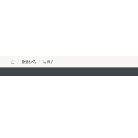
旅游快讯
清明节
澳门特别行政区政府旅游局
地址
澳门宋玉生广场335-341号获多
电邮
mgto@macaotourism.gov.mo
电话
+853 2831 5566