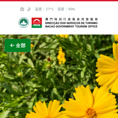
跳至主内容
温度：
27°C
湿度：
90%
澳门特别行政区政府旅游局
查看原
全部