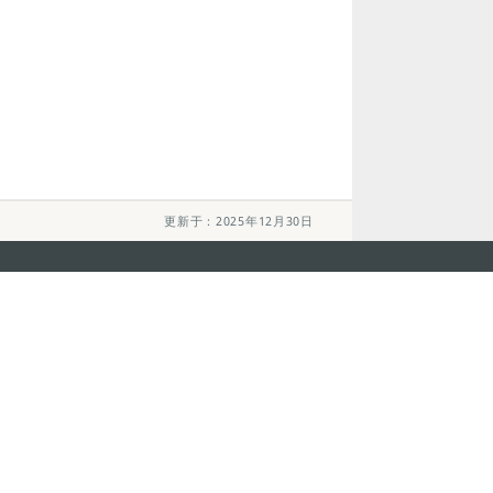
更新于：2025年12月30日
关注我们
利大厦12楼
轻松畅游澳门
下载手机应用