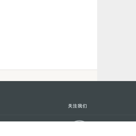
关注我们
利大厦12楼
轻松畅游澳门
下载手机应用