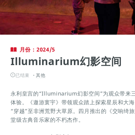
月份：2024/5
Illuminarium幻影空间
已结束
其他
永利皇宫的“Illuminarium幻影空间”为观众
体验。《遨游寰宇》带领观众踏上探索星辰和大海
“穿越”至非洲荒野大草原。四月推出的《交响绮
堂级古典音乐家的不朽杰作。