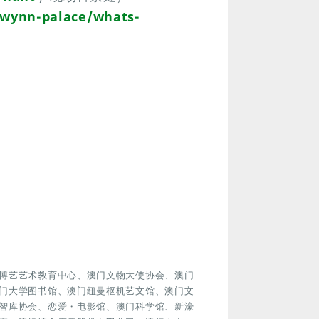
wynn-palace/whats-
博艺艺术教育中心、澳门文物大使协会、澳门
门大学图书馆、澳门纽曼枢机艺文馆、澳门文
智库协会、恋爱・电影馆、澳门科学馆、新濠