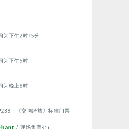
间为下午2时15分
间为下午5时
间为晚上8时
288；《交响绮旅》标准门票
-hant
/ 现场售票处）