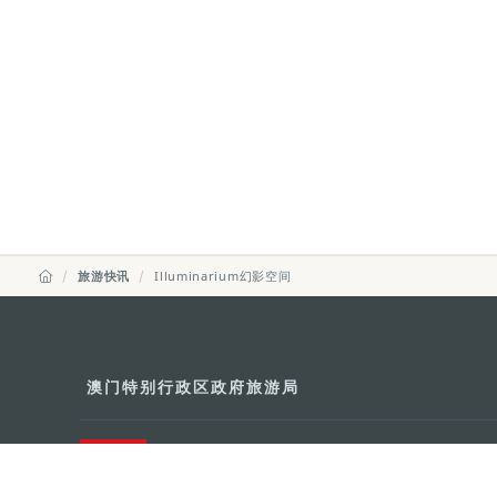
旅游快讯
Illuminarium幻影空间
澳门特别行政区政府旅游局
地址
澳门宋玉生广场335-341号获多
电邮
mgto@macaotourism.gov.mo