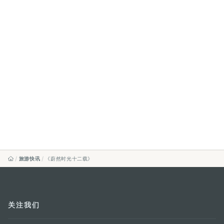
旅游快讯
《蔚然时光十二载》
关注我们