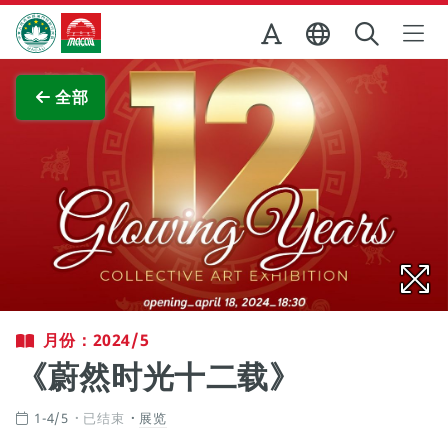
跳至主内容
澳门特别行政区政府旅游局
查看原图
全部
月份：2024/5
《蔚然时光十二载》
1-4/5
已结束
展览