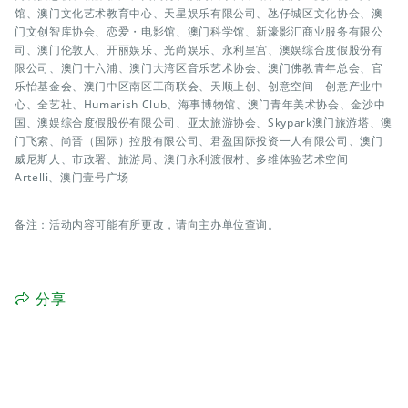
馆、澳门文化艺术教育中心、天星娱乐有限公司、氹仔城区文化协会、澳
门文创智库协会、恋爱・电影馆、澳门科学馆、新濠影汇商业服务有限公
司、澳门伦敦人、开丽娱乐、光尚娱乐、永利皇宫、澳娱综合度假股份有
限公司、澳门十六浦、澳门大湾区音乐艺术协会、澳门佛教青年总会、官
乐怡基金会、澳门中区南区工商联会、天顺上创、创意空间－创意产业中
心、全艺社、Humarish Club、海事博物馆、澳门青年美术协会、金沙中
国、澳娱综合度假股份有限公司、亚太旅游协会、Skypark澳门旅游塔、澳
门飞索、尚晋（国际）控股有限公司、君盈国际投资一人有限公司、澳门
威尼斯人、市政署、旅游局、澳门永利渡假村、多维体验艺术空间
Artelli、澳门壹号广场
备注：活动内容可能有所更改，请向主办单位查询。
分享