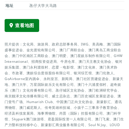
地址
氹仔大学大马路
查看地图
照片提供：文化局、旅游局、政府总部事务局、IMG、美高梅、澳门国际
盛事促进会、金光渡轮有限公司、澳门厂商联合会、澳门离岛工商业联合
会、澳门中区南区工商联会、澳门明爱、澳门星娱乐制作有限公司、GHW
International、招商投资促进局、牛房仓库、澳门天主教文化协会、银河
娱乐集团、澳门永利渡假村、恋爱・电影馆、澳门文化体、澳门美术协
会、市政署、澳娱综合度假股份有限公司、银河综艺馆、澳门伦敦人、
GoAirborne室内跳伞、永利皇宫、新闻局、澳门社区营建促进会、新濠天
地、澳门大学、万星国际娱乐文化有限公司、澳门十六浦度假村、超奇娱
乐（澳门）文化传播有限公司、氹仔城区文化协会、澳门欧洲研究学会、
南京靓泽文化传播有限公司、威士忌杂志、澳门历史城区发展促进会、澳
门壹号广场、Humarish Club、中国澳门正向文化协会、新濠影汇、通讯
博物馆、澳门威尼斯人、传奇英雄科技城、小孩子二三事亲子教育协会、
经济及科技发展局、海事博物馆、尚晋（国际）控股有限公司、澳门科学
馆、Skypark澳门旅游塔、君盈国际投资一人有限公司、澳门飞索、澳门生
产力暨科技转移中心、新濠影汇商业服务有限公司、Soul N Joy、LOUD