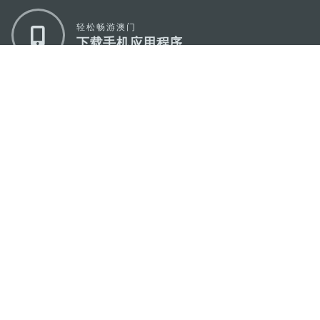
轻松畅游澳门
下载手机应用程序
澳门特别行政区政府旅游局
地址
澳门宋玉生广场335-341号获多利大厦12楼
电邮
mgto@macaotourism.gov.mo
电话
+853 2831 5566
传真
+853 2851 0104
旅游热线
+853 2833 3000