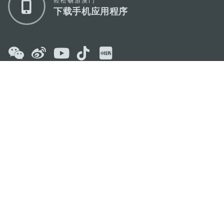
轻松畅游澳门
下载手机应用程序
澳门特别行政区政府旅游局
地址
澳门宋玉生广场335-341号获多利大厦12楼
电邮
mgto@macaotourism.gov.mo
电话
+853 2831 5566
传真
+853 2851 0104
旅游热线
+853 2833 3000
关于我们
联系我们
使用条款
隐私声明
服务承诺