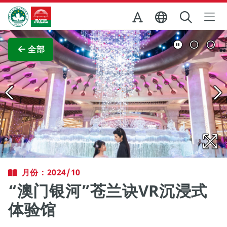
跳至主内容
澳门特别行政区政府旅游局
查看原图
全部
月份：2024/10
“澳门银河”苍兰诀VR沉浸式
体验馆