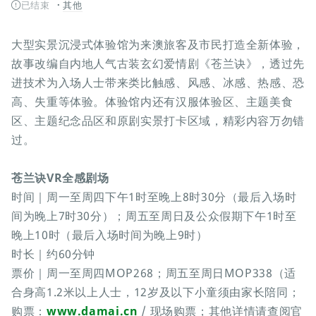
已结束
其他
大型实景沉浸式体验馆为来澳旅客及市民打造全新体验，
故事改编自内地人气古装玄幻爱情剧《苍兰诀》，透过先
进技术为入场人士带来类比触感、风感、冰感、热感、恐
高、失重等体验。体验馆内还有汉服体验区、主题美食
区、主题纪念品区和原剧实景打卡区域，精彩内容万勿错
过。
苍兰诀VR全感剧场
时间｜周一至周四下午1时至晚上8时30分（最后入场时
间为晚上7时30分）；周五至周日及公众假期下午1时至
晚上10时（最后入场时间为晚上9时）
时长｜约60分钟
票价｜周一至周四MOP268；周五至周日MOP338（适
合身高1.2米以上人士，12岁及以下小童须由家长陪同；
购票：
www.damai.cn
/ 现场购票；其他详情请查阅官