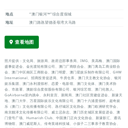
地点
“澳门银河™”综合度假城
地址
澳门路氹望德圣母湾大马路
查看地图
照片提供：文化局、旅游局、政府总部事务局、IMG、美高梅、澳门国际
盛事促进会、金光渡轮有限公司、澳门厂商联合会、澳门离岛工商业联合
会、澳门中区南区工商联会、澳门明爱、澳门星娱乐制作有限公司、GHW
International、招商投资促进局、牛房仓库、澳门天主教文化协会、银河
娱乐集团、澳门永利渡假村、恋爱・电影馆、澳门文化体、澳门美术协
会、市政署、澳娱综合度假股份有限公司、银河综艺馆、澳门伦敦人、
GoAirborne室内跳伞、永利皇宫、新闻局、澳门社区营建促进会、新濠天
地、澳门大学、万星国际娱乐文化有限公司、澳门十六浦度假村、超奇娱
乐（澳门）文化传播有限公司、氹仔城区文化协会、澳门欧洲研究学会、
南京靓泽文化传播有限公司、威士忌杂志、澳门历史城区发展促进会、澳
门壹号广场、Humarish Club、中国澳门正向文化协会、新濠影汇、通讯
博物馆、澳门威尼斯人、传奇英雄科技城、小孩子二三事亲子教育协会、