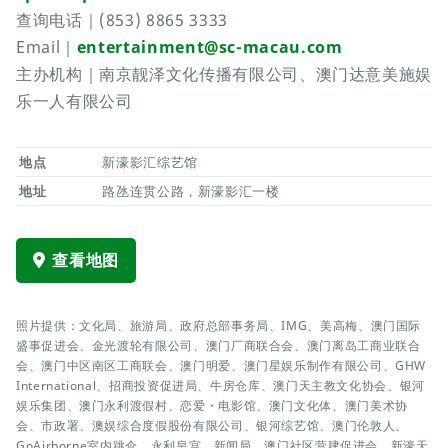
查询电话｜(853) 8865 3333
Email｜
entertainment@sc-macau.com
主办机构｜南京靓泽文化传播有限公司、澳门达意美施娱
乐一人有限公司
地点
新濠影汇综艺馆
地址
路氹连贯公路，新濠影汇一楼
查看地图
照片提供：文化局、旅游局、政府总部事务局、IMG、美高梅、澳门国际
盛事促进会、金光渡轮有限公司、澳门厂商联合会、澳门离岛工商业联合
会、澳门中区南区工商联会、澳门明爱、澳门星娱乐制作有限公司、GHW
International、招商投资促进局、牛房仓库、澳门天主教文化协会、银河
娱乐集团、澳门永利渡假村、恋爱・电影馆、澳门文化体、澳门美术协
会、市政署、澳娱综合度假股份有限公司、银河综艺馆、澳门伦敦人、
GoAirborne室内跳伞、永利皇宫、新闻局、澳门社区营建促进会、新濠天