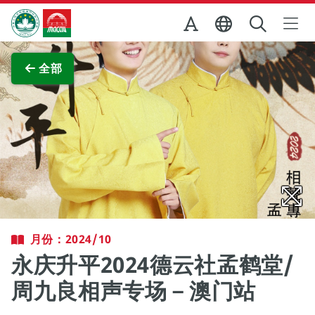
跳至主内容
澳门特别行政区政府旅游局
查看原图
全部
月份：2024/10
永庆升平2024德云社孟鹤堂/
周九良相声专场－澳门站