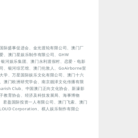
门国际盛事促进会、金光渡轮有限公司、澳门厂
爱、澳门星娱乐制作有限公司、GHW
协会、银河娱乐集团、澳门永利渡假村、恋爱・电影
银河综艺馆、澳门伦敦人、GoAirborne室
大学、万星国际娱乐文化有限公司、澳门十六
、澳门欧洲研究学会、南京靓泽文化传播有限
ish Club、中国澳门正向文化协会、新濠影
子教育协会、经济及科技发展局、海事博物
游塔、君盈国际投资一人有限公司、澳门飞索、澳门
UD Corporation、棋人娱乐制作有限公