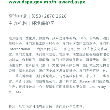
www.dspa.gov.mo/h_award.aspx
查询电话｜(853) 2876 2626
主办机构｜环境保护局
照片提供：文化局、旅游局、政府总部事务局、IMG、美高梅、澳
商联合会、澳门离岛工商业联合会、澳门中区南区工商联会、澳门明
International、招商投资促进局、牛房仓库、澳门天主教文化
馆、澳门文化体、澳门美术协会、市政署、澳娱综合度假股份有限公司、
内跳伞、永利皇宫、新闻局、澳门社区营建促进会、新濠天地、澳门
浦度假村、超奇娱乐（澳门）文化传播有限公司、氹仔城区文化协会
公司、威士忌杂志、澳门历史城区发展促进会、澳门壹号广场、Humar
汇、通讯博物馆、澳门威尼斯人、传奇英雄科技城、小孩子二三事亲
馆、尚晋（国际）控股有限公司、澳门科学馆、Skypark澳门旅
生产力暨科技转移中心、新濠影汇商业服务有限公司、Soul N Joy、LO
司、iMe
备注：活动内容可能有所更改，请向主办单位查询。