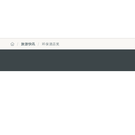
旅游快讯
环保酒店奖
澳门特别行政区政府旅游局
地址
澳门宋玉生广场335-341号获多
电邮
mgto@macaotourism.gov.mo
电话
+853 2831 5566
传真
+853 2851 0104
旅游热线
+853 2833 3000