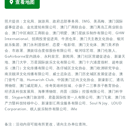
查看地图
照片提供：文化局、旅游局、政府总部事务局、IMG、美高梅、澳门国际
盛事促进会、金光渡轮有限公司、澳门厂商联合会、澳门离岛工商业联合
会、澳门中区南区工商联会、澳门明爱、澳门星娱乐制作有限公司、GHW
International、招商投资促进局、牛房仓库、澳门天主教文化协会、银河
娱乐集团、澳门永利渡假村、恋爱・电影馆、澳门文化体、澳门美术协
会、市政署、澳娱综合度假股份有限公司、银河综艺馆、澳门伦敦人、
GoAirborne室内跳伞、永利皇宫、新闻局、澳门社区营建促进会、新濠天
地、澳门大学、万星国际娱乐文化有限公司、澳门十六浦度假村、超奇娱
乐（澳门）文化传播有限公司、氹仔城区文化协会、澳门欧洲研究学会、
南京靓泽文化传播有限公司、威士忌杂志、澳门历史城区发展促进会、澳
门壹号广场、Humarish Club、中国澳门正向文化协会、新濠影汇、通讯
博物馆、澳门威尼斯人、传奇英雄科技城、小孩子二三事亲子教育协会、
经济及科技发展局、海事博物馆、尚晋（国际）控股有限公司、澳门科学
馆、Skypark澳门旅游塔、君盈国际投资一人有限公司、澳门飞索、澳门生
产力暨科技转移中心、新濠影汇商业服务有限公司、Soul N Joy、LOUD
Corporation、棋人娱乐制作有限公司、iMe
备注：活动内容可能有所更改，请向主办单位查询。