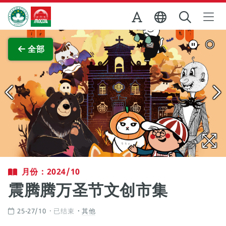
跳至主内容
澳门特别行政区政府旅游局
查看原图
全部
月份：2024/10
震腾腾万圣节文创市集
25-27/10
已结束
其他