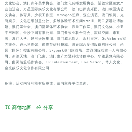
文化协会、澳门青年美术协会、澳门文化传播发展协会、望德堂区创意产
业促进会、万星国际娱乐文化有限公司、澳门巴罗克乐团、澳门教区演艺
文协会、体育局、少权工作室、Amagao艺廊、森立演艺、澳门银河、光
尚娱乐、文化思维创意公社、多维体验艺术空间Artelli、周口店遗址博物
馆、澳门基金会、澳门新媒体艺术协会、误差工作室、澳门文化体、小丑
不丑剧团、金沙中国有限公司、澳门餐饮业联合商会、演戏空间、市政
署、澳门大学、银河娱乐集团、澳门威尼斯人、永利皇宫、GoAirborne室
内跳伞、通讯博物馆、传奇英雄科技城、澳娱综合度假股份有限公司、尚
晋（国际）控股有限公司、Skypark澳门旅游塔、君盈国际投资一人有限公
司、新濠天地、澳门飞索、澳门生产力暨科技转移中心、华雅展览有限公
司、曲词编监唱作协会、CR Entertainment、Live Nation、华人文化、
金光娱乐文化创作有限公司
备注：活动内容可能有所更改，请向主办单位查询。
高德地图
分享