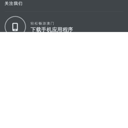
关注我们
轻松畅游澳门
下载手机应用程序
澳门特别行政区政府旅游局
地址
澳门宋玉生广场335-341号获多利大厦12楼
电邮
mgto@macaotourism.gov.mo
电话
+853 2831 5566
传真
+853 2851 0104