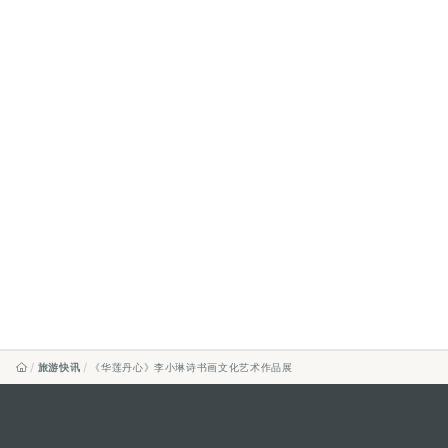
旅游快讯
《华莲丹心》李小琳诗书画文化艺术作品展