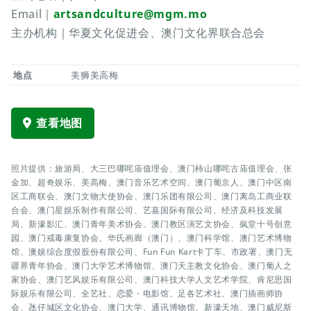
Email｜
artsandculture@mgm.mo
主办机构｜华夏文化促进会、澳门文化界联合总会
地点
美狮美高梅
查看地图
照片提供：旅游局、大三巴哪咤庙值理会、澳门柿山哪咤古庙值理会、张
金加、超奇娱乐、美高梅、澳门音乐艺术空间、澳门葡京人、澳门中区南
区工商联会、澳门文物大使协会、澳门乐团有限公司、澳门离岛工商业联
合会、澳门星娱乐制作有限公司、艺嘉国际有限公司、经济及科技发展
局、新濠影汇、澳门青年美术协会、澳门教区演艺文协会、疯堂十号创意
园、澳门戒毒康复协会、华氏画廊（澳门）、澳门科学馆、澳门艺术博物
馆、澳娱综合度假股份有限公司、Fun Fun Kart卡丁车、市政署、澳门无
疆界青年协会、澳门大学艺术博物馆、澳门天主教文化协会、澳门葡人之
家协会、澳门艺风娱乐有限公司、澳门科技大学人文艺术学院、肯尼思国
际娱乐有限公司、全艺社、恋爱・电影馆、足各艺术社、澳门插画师协
会、氹仔城区文化协会、澳门大学、通讯博物馆、新濠天地、澳门威尼斯