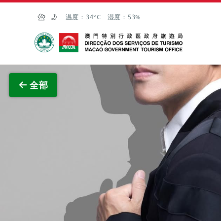
跳至主内容
温度：
34°C
湿度：
53%
澳门特别行政区政府旅游局
查看原
全部