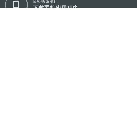
轻松畅游澳门
下载手机应用程序
澳门特别行政区政府旅游局
地址
澳门宋玉生广场335-341号获多利大厦12楼
电邮
mgto@macaotourism.gov.mo
电话
+853 2831 5566
传真
+853 2851 0104
旅游热线
+853 2833 3000
关于我们
联系我们
使用条款
隐私声明
服务承诺