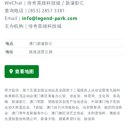
WeChat｜传奇英雄科技城 / 新濠影汇
查询电话｜(853) 2857 3381
Email｜
info@legend-park.com
主办机构｜传奇英雄科技城
地点
澳门新濠影汇
地址
路氹连贯公路
查看地图
照片提供：第十五届全国运动会及全国第十二届残疾人运动会暨第九届特
殊奥林匹克运动会澳门赛区筹备办公室、张金加、体育局、文化局、美高
梅、新濠影汇、澳门明爱、望德堂区创意产业促进会、中国澳门电子竞技
运动大联盟总会、T剧场、澳门动力冲浪板协会、治安警察局、婚庆同业商
会、澳门青年发展服务中心、澳门教区演艺文协会、永利渡假村、澳娱综
合度假股份有限公司、新濠天地、握紧希望计划、旅游局