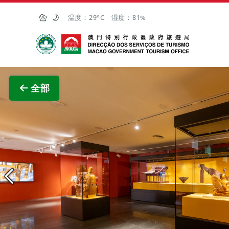
跳至主内容
温度：
29°C
湿度：
81%
澳门特别行政区政府旅游局
查看原
全部