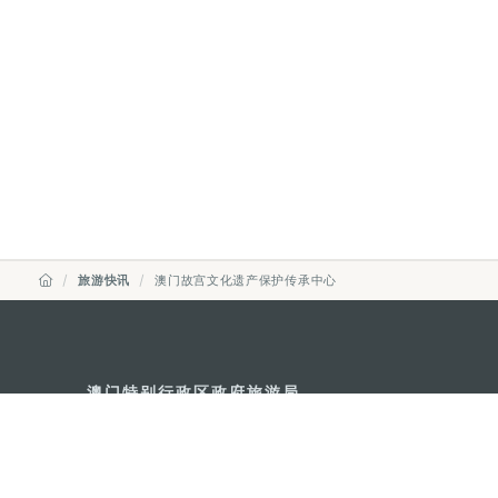
旅游快讯
澳门故宫文化遗产保护传承中心
澳门特别行政区政府旅游局
地址
澳门宋玉生广场335-341号获多
电邮
mgto@macaotourism.gov.mo