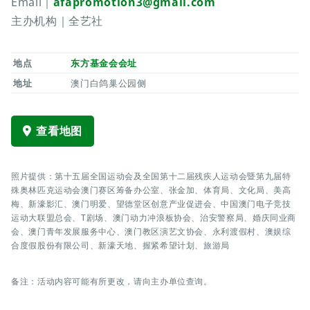
Email｜
afapromotion3@gmail.com
主办机构｜全艺社
地点
东方基金会会址
地址
澳门白鸽巢公园侧
查看地图
照片提供：第十五届全国运动会及全国第十二届残疾人运动会暨第九届特
殊奥林匹克运动会澳门赛区筹备办公室、张金加、体育局、文化局、美高
梅、新濠影汇、澳门明爱、望德堂区创意产业促进会、中国澳门电子竞技
运动大联盟总会、T剧场、澳门动力冲浪板协会、治安警察局、婚庆同业商
会、澳门青年发展服务中心、澳门教区演艺文协会、永利渡假村、澳娱综
合度假股份有限公司、新濠天地、握紧希望计划、旅游局
备注：活动内容可能有所更改，请向主办单位查询。