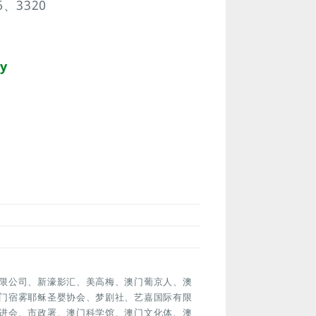
、3320
y
限公司、新濠影汇、美高梅、澳门葡京人、澳
门宿雾耶稣圣婴协会、梦剧社、艺嘉国际有限
进会、市政署、澳门科学馆、澳门文化体、澳