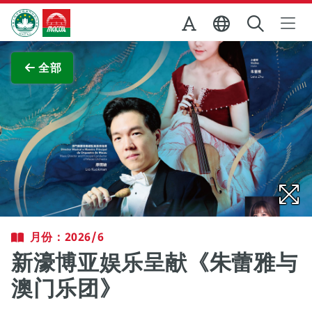
跳至主内容
澳门特别行政区政府旅游局
查看原图
全部
月份：2026/6
新濠博亚娱乐呈献《朱蕾雅与
澳门乐团》