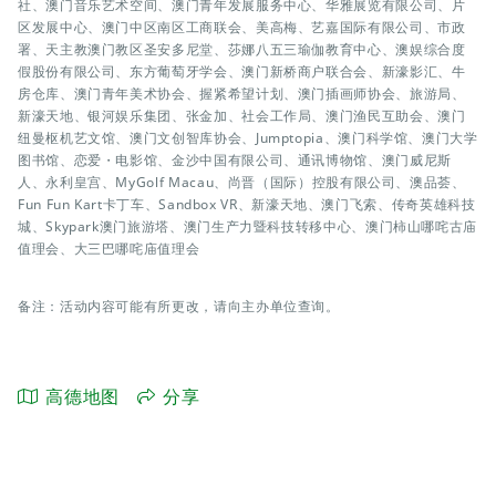
社、澳门音乐艺术空间、澳门青年发展服务中心、华雅展览有限公司、片
区发展中心、澳门中区南区工商联会、美高梅、艺嘉国际有限公司、市政
署、天主教澳门教区圣安多尼堂、莎娜八五三瑜伽教育中心、澳娱综合度
假股份有限公司、东方葡萄牙学会、澳门新桥商户联合会、新濠影汇、牛
房仓库、澳门青年美术协会、握紧希望计划、澳门插画师协会、旅游局、
新濠天地、银河娱乐集团、张金加、社会工作局、澳门渔民互助会、澳门
纽曼枢机艺文馆、澳门文创智库协会、Jumptopia、澳门科学馆、澳门大学
图书馆、恋爱・电影馆、金沙中国有限公司、通讯博物馆、澳门威尼斯
人、永利皇宫、MyGolf Macau、尚晋（国际）控股有限公司、澳品荟、
Fun Fun Kart卡丁车、Sandbox VR、新濠天地、澳门飞索、传奇英雄科技
城、Skypark澳门旅游塔、澳门生产力暨科技转移中心、澳门柿山哪咤古庙
值理会、大三巴哪咤庙值理会
备注：活动内容可能有所更改，请向主办单位查询。
高德地图
分享