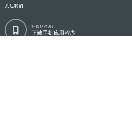
关注我们
轻松畅游澳门
下载手机应用程序
澳门特别行政区政府旅游局
地址
澳门宋玉生广场335-341号获多利大厦12楼
电邮
mgto@macaotourism.gov.mo
电话
+853 2831 5566
传真
+853 2851 0104