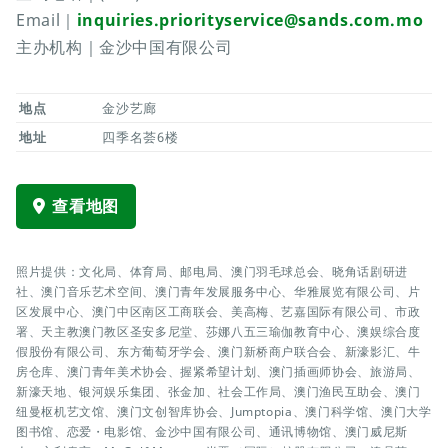
Email｜
inquiries.priorityservice@sands.com.mo
主办机构｜金沙中国有限公司
地点
金沙艺廊
地址
四季名荟6楼
查看地图
照片提供：文化局、体育局、邮电局、澳门羽毛球总会、晓角话剧研进
社、澳门音乐艺术空间、澳门青年发展服务中心、华雅展览有限公司、片
区发展中心、澳门中区南区工商联会、美高梅、艺嘉国际有限公司、市政
署、天主教澳门教区圣安多尼堂、莎娜八五三瑜伽教育中心、澳娱综合度
假股份有限公司、东方葡萄牙学会、澳门新桥商户联合会、新濠影汇、牛
房仓库、澳门青年美术协会、握紧希望计划、澳门插画师协会、旅游局、
新濠天地、银河娱乐集团、张金加、社会工作局、澳门渔民互助会、澳门
纽曼枢机艺文馆、澳门文创智库协会、Jumptopia、澳门科学馆、澳门大学
图书馆、恋爱・电影馆、金沙中国有限公司、通讯博物馆、澳门威尼斯