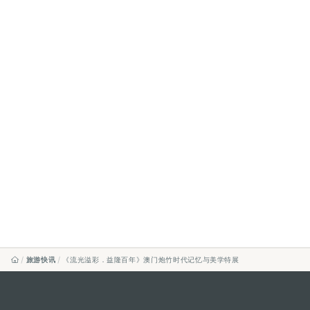
旅游快讯
《流光溢彩．益隆百年》澳门炮竹时代记忆与美学特展