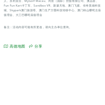
人、永利皇宫、MyGolf Macau、尚晋（国际）控股有限公司、澳品荟、
Fun Fun Kart卡丁车、Sandbox VR、新濠天地、澳门飞索、传奇英雄科技
城、Skypark澳门旅游塔、澳门生产力暨科技转移中心、澳门柿山哪咤古庙
值理会、大三巴哪咤庙值理会
备注：活动内容可能有所更改，请向主办单位查询。
高德地图
分享