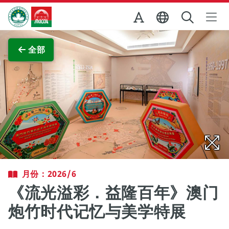
跳至主内容
澳门特别行政区政府旅游局
查看原图
全部
月份：2026/6
《流光溢彩．益隆百年》澳门
炮竹时代记忆与美学特展