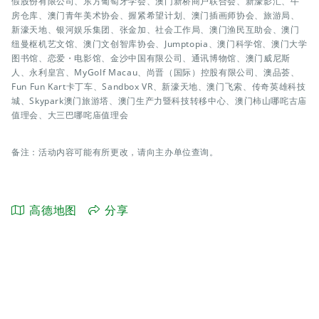
假股份有限公司、东方葡萄牙学会、澳门新桥商户联合会、新濠影汇、牛
房仓库、澳门青年美术协会、握紧希望计划、澳门插画师协会、旅游局、
新濠天地、银河娱乐集团、张金加、社会工作局、澳门渔民互助会、澳门
纽曼枢机艺文馆、澳门文创智库协会、Jumptopia、澳门科学馆、澳门大学
图书馆、恋爱・电影馆、金沙中国有限公司、通讯博物馆、澳门威尼斯
人、永利皇宫、MyGolf Macau、尚晋（国际）控股有限公司、澳品荟、
Fun Fun Kart卡丁车、Sandbox VR、新濠天地、澳门飞索、传奇英雄科技
城、Skypark澳门旅游塔、澳门生产力暨科技转移中心、澳门柿山哪咤古庙
值理会、大三巴哪咤庙值理会
备注：活动内容可能有所更改，请向主办单位查询。
高德地图
分享