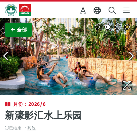
跳至主内容
澳门特别行政区政府旅游局
查看原图
全部
月份：2026/6
新濠影汇水上乐园
已结束
其他