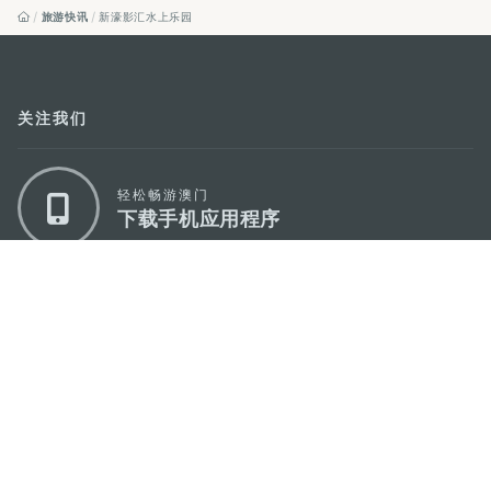
旅游快讯
新濠影汇水上乐园
关注我们
轻松畅游澳门
下载手机应用程序
澳门特别行政区政府旅游局
地址
澳门宋玉生广场335-341号获多利大厦12楼