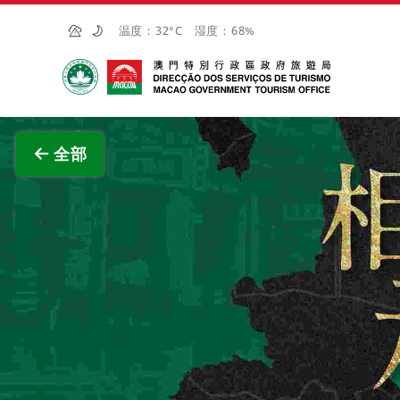
跳至主内容
温度：
32°C
湿度：
68%
澳门特别行政区政府旅游局
查看原
全部