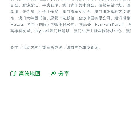
合会、新濠影汇、牛房仓库、澳门青年美术协会、握紧希望计划、澳
集团、张金加、社会工作局、澳门渔民互助会、澳门纽曼枢机艺文馆、澳
馆、澳门大学图书馆、恋爱・电影馆、金沙中国有限公司、通讯博物馆
Macau、尚晋（国际）控股有限公司、澳品荟、Fun Fun Kart卡丁
英雄科技城、Skypark澳门旅游塔、澳门生产力暨科技转移中心、
备注：活动内容可能有所更改，请向主办单位查询。
高德地图
分享