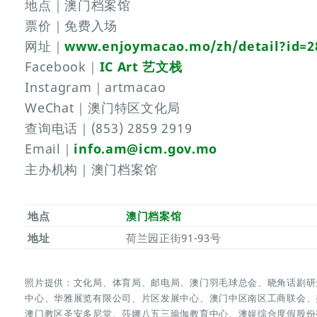
地点｜澳门档案馆
票价｜免费入场
网址｜
www.enjoymacao.mo/zh/detail?id=2
Facebook｜
IC Art 艺文栈
Instagram｜artmacao
WeChat｜澳门特区文化局
查询电话｜(853) 2859 2919
Email｜
info.am@icm.gov.mo
主办机构｜澳门档案馆
地点
澳门档案馆
地址
荷兰园正街91-93号
照片提供：文化局、体育局、邮电局、澳门羽毛球总会、晓角话剧研
中心、华雅展览有限公司、片区发展中心、澳门中区南区工商联会、
澳门教区圣安多尼堂、莎娜八五三瑜伽教育中心、澳娱综合度假股份