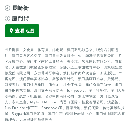
長崎街
A
廈門街
B
查看地图
照片提供：文化局、体育局、邮电局、澳门羽毛球总会、晓角话剧研进
社、澳门音乐艺术空间、澳门青年发展服务中心、华雅展览有限公司、片
区发展中心、澳门中区南区工商联会、美高梅、艺嘉国际有限公司、市政
署、天主教澳门教区圣安多尼堂、莎娜八五三瑜伽教育中心、澳娱综合度
假股份有限公司、东方葡萄牙学会、澳门新桥商户联合会、新濠影汇、牛
房仓库、澳门青年美术协会、握紧希望计划、澳门插画师协会、旅游局、
新濠天地、银河娱乐集团、张金加、社会工作局、澳门渔民互助会、澳门
纽曼枢机艺文馆、澳门文创智库协会、Jumptopia、澳门科学馆、澳门大学
图书馆、恋爱・电影馆、金沙中国有限公司、通讯博物馆、澳门威尼斯
人、永利皇宫、MyGolf Macau、尚晋（国际）控股有限公司、澳品荟、
Fun Fun Kart卡丁车、Sandbox VR、新濠天地、澳门飞索、传奇英雄科技
城、Skypark澳门旅游塔、澳门生产力暨科技转移中心、澳门柿山哪咤古庙
值理会、大三巴哪咤庙值理会