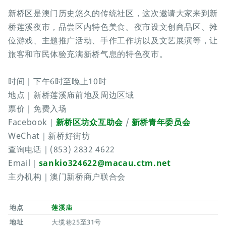
新桥区是澳门历史悠久的传统社区，这次邀请大家来到新
桥莲溪夜市，品尝区内特色美食。夜市设文创商品区、摊
位游戏、主题推广活动、手作工作坊以及文艺展演等，让
旅客和市民体验充满新桥气息的特色夜市。
时间｜下午6时至晚上10时
地点｜新桥莲溪庙前地及周边区域
票价｜免费入场
Facebook｜
新桥区坊众互助会
/
新桥青年委员会
WeChat｜新桥好街坊
查询电话｜(853) 2832 4622
Email｜
sankio324622@macau.ctm.net
主办机构｜澳门新桥商户联合会
地点
莲溪庙
地址
大缆巷25至31号