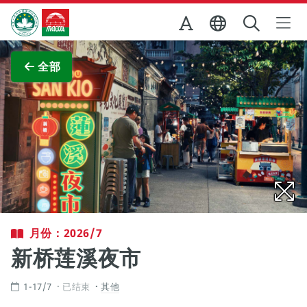
跳至主内容
澳门特别行政区政府旅游局
查看原图
全部
月份：2026/7
新桥莲溪夜市
1-17/7
已结束
其他