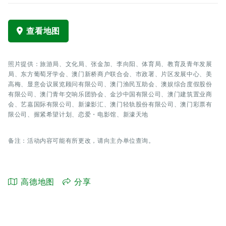
查看地图
照片提供：旅游局、文化局、张金加、李向阳、体育局、教育及青年发展
局、东方葡萄牙学会、澳门新桥商户联合会、市政署、片区发展中心、美
高梅、显意会议展览顾问有限公司、澳门渔民互助会、澳娱综合度假股份
有限公司、澳门青年交响乐团协会、金沙中国有限公司、澳门建筑置业商
会、艺嘉国际有限公司、新濠影汇、澳门轻轨股份有限公司、澳门彩票有
限公司、握紧希望计划、恋爱・电影馆、新濠天地
备注：活动内容可能有所更改，请向主办单位查询。
高德地图
分享