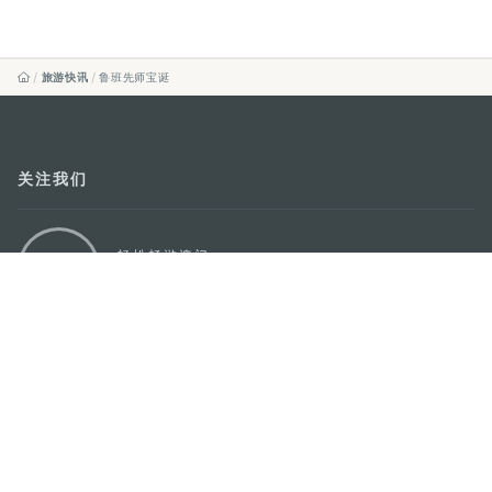
旅游快讯
鲁班先师宝诞
关注我们
轻松畅游澳门
下载手机应用程序
澳门特别行政区政府旅游局