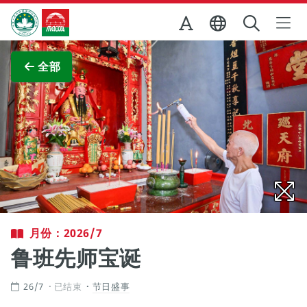
跳至主内容
澳门特别行政区政府旅游局
查看原图
全部
月份：2026/7
鲁班先师宝诞
26/7
已结束
节日盛事