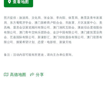
查看地图
照片提供：旅游局、文化局、张金加、李向阳、体育局、教育及青年发展
局、东方葡萄牙学会、澳门新桥商户联合会、市政署、片区发展中心、美
高梅、显意会议展览顾问有限公司、澳门渔民互助会、澳娱综合度假股份
有限公司、澳门青年交响乐团协会、金沙中国有限公司、澳门建筑置业商
会、艺嘉国际有限公司、新濠影汇、澳门轻轨股份有限公司、澳门彩票有
限公司、握紧希望计划、恋爱・电影馆、新濠天地
备注：活动内容可能有所更改，请向主办单位查询。
高德地图
分享