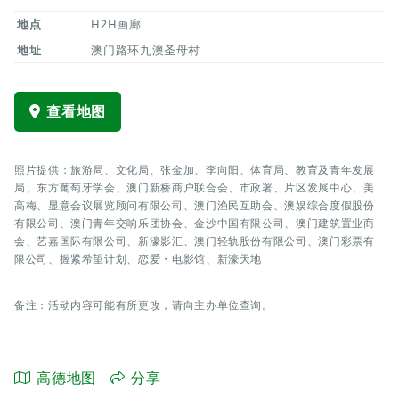
地点
H2H画廊
地址
澳门路环九澳圣母村
查看地图
照片提供：旅游局、文化局、张金加、李向阳、体育局、教育及青年发展
局、东方葡萄牙学会、澳门新桥商户联合会、市政署、片区发展中心、美
高梅、显意会议展览顾问有限公司、澳门渔民互助会、澳娱综合度假股份
有限公司、澳门青年交响乐团协会、金沙中国有限公司、澳门建筑置业商
会、艺嘉国际有限公司、新濠影汇、澳门轻轨股份有限公司、澳门彩票有
限公司、握紧希望计划、恋爱・电影馆、新濠天地
备注：活动内容可能有所更改，请向主办单位查询。
高德地图
分享