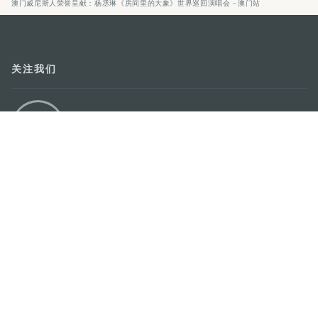
澳门威尼斯人荣誉呈献：杨丞琳《房间里的大象》世界巡回演唱会－澳门站
关注我们
轻松畅游澳门
下载手机应用程序
澳门特别行政区政府旅游局
地址
澳门宋玉生广场335-341号获多利大厦12楼