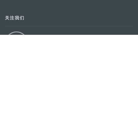
关注我们
轻松畅游澳门
下载手机应用程序
澳门特别行政区政府旅游局
地址
澳门宋玉生广场335-341号获多利大厦12楼
电邮
mgto@macaotourism.gov.mo
电话
+853 2831 5566