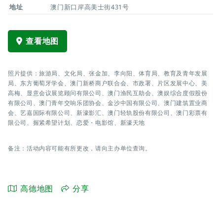
地址
澳门新口岸高美士街431号
查看地图
照片提供：旅游局、文化局、张金加、李向阳、体育局、教育及青年发展
局、东方葡萄牙学会、澳门新桥商户联合会、市政署、片区发展中心、美
高梅、显意会议展览顾问有限公司、澳门渔民互助会、澳娱综合度假股份
有限公司、澳门青年交响乐团协会、金沙中国有限公司、澳门建筑置业商
会、艺嘉国际有限公司、新濠影汇、澳门轻轨股份有限公司、澳门彩票有
限公司、握紧希望计划、恋爱・电影馆、新濠天地
备注：活动内容可能有所更改，请向主办单位查询。
高德地图
分享