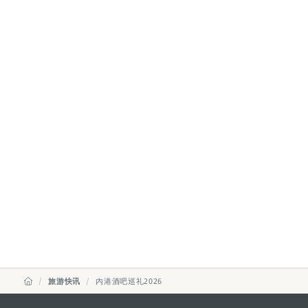
旅游快讯
内港酒吧巡礼2026