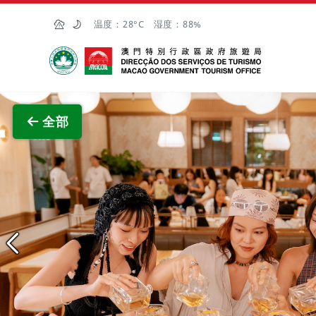
跳至主内容
温度：
28°C
湿度：
88%
澳门特别行政区政府旅游局
查看原
全部