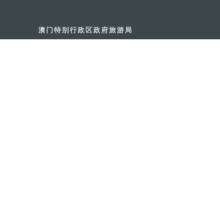
澳门特别行政区政府旅游局
地址
澳门宋玉生广场335-341号获多
电邮
mgto@macaotourism.gov.mo
电话
+853 2831 5566
传真
+853 2851 0104
旅游热线
+853 2833 3000
关于我们
联系我们
使用条款
隐私声明
服