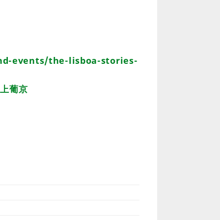
）
nd-events/the-lisboa-stories-
澳门上葡京