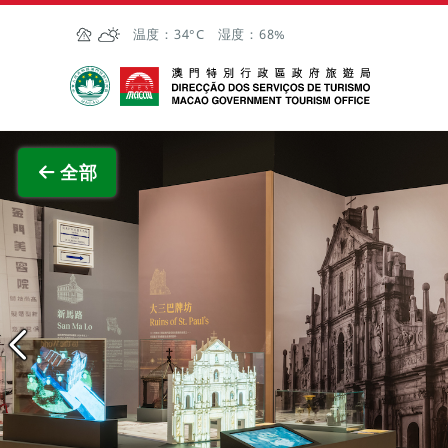
跳至主内容
温度：
34°C
湿度：
68%
澳门特别行政区政府旅游局
查看原
全部