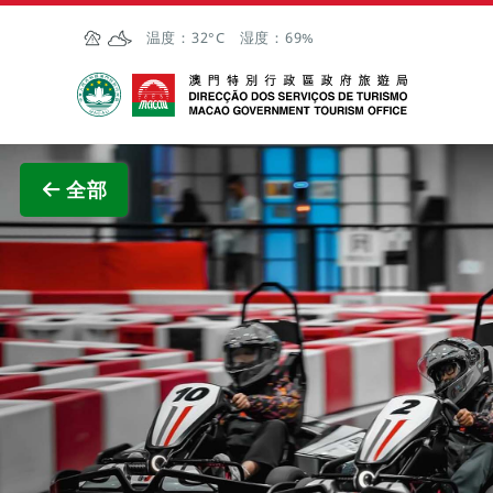
跳至主内容
温度：
32°C
湿度：
69%
澳门特别行政区政府旅游局
查看原
全部