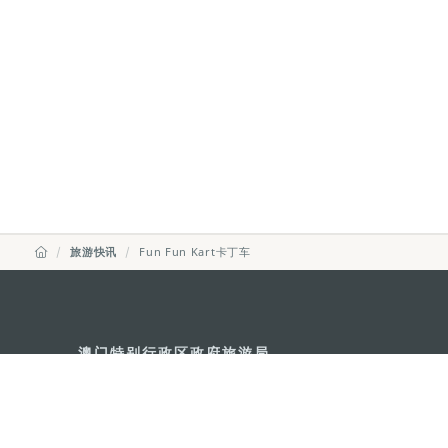
旅游快讯
Fun Fun Kart卡丁车
澳门特别行政区政府旅游局
地址
澳门宋玉生广场335-341号获多
电邮
mgto@macaotourism.gov.mo