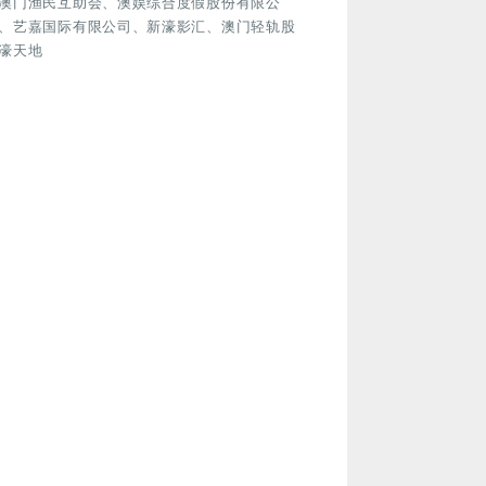
澳门渔民互助会、澳娱综合度假股份有限公
、艺嘉国际有限公司、新濠影汇、澳门轻轨股
濠天地