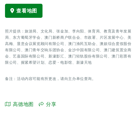
查看地图
照片提供：旅游局、文化局、张金加、李向阳、体育局、教育及青年发展
局、东方葡萄牙学会、澳门新桥商户联合会、市政署、片区发展中心、美
高梅、显意会议展览顾问有限公司、澳门渔民互助会、澳娱综合度假股份
有限公司、澳门青年交响乐团协会、金沙中国有限公司、澳门建筑置业商
会、艺嘉国际有限公司、新濠影汇、澳门轻轨股份有限公司、澳门彩票有
限公司、握紧希望计划、恋爱・电影馆、新濠天地
备注：活动内容可能有所更改，请向主办单位查询。
高德地图
分享