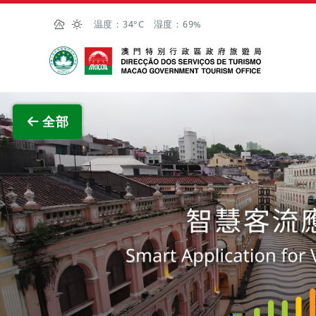
跳至主内容
温度：
34°C
湿度：
69%
澳门特别行政区政府旅游局
查看原
全部