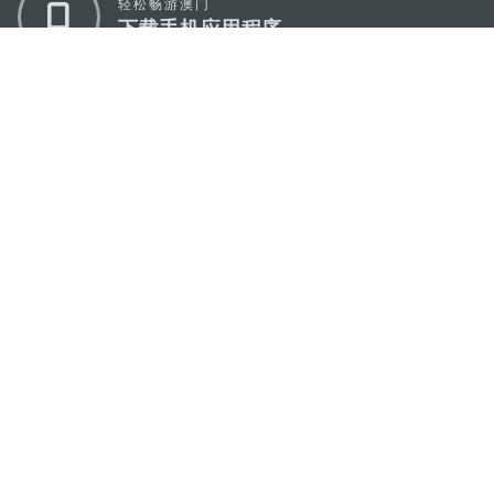
轻松畅游澳门
下载手机应用程序
澳门特别行政区政府旅游局
地址
澳门宋玉生广场335-341号获多利大厦12楼
电邮
mgto@macaotourism.gov.mo
电话
+853 2831 5566
传真
+853 2851 0104
旅游热线
+853 2833 3000
关于我们
联系我们
使用条款
隐私声明
服务承诺