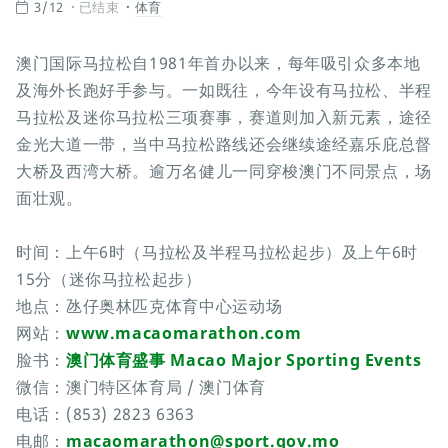
3/12
已结束
体育
澳门国际马拉松自1981年首办以来，每年吸引众多本地
及海外长跑好手参与。一如既往，今年设有马拉松、半程
马拉松及迷你马拉松三项赛事，赛道则加入新元素，途径
金光大道一带，当中马拉松路线还会继续途经嘉乐庇总督
大桥及西湾大桥。逾万名健儿一同穿梭澳门不同景点，场
面壮观。
时间：上午6时（马拉松及半程马拉松起步）及上午6时
15分（迷你马拉松起步）
地点：氹仔奥林匹克体育中心运动场
网站：
www.macaomarathon.com
脸书：
澳门体育盛事 Macao Major Sporting Events
微信：澳门特区体育局 / 澳门体育
电话：(853) 2823 6363
电邮：
macaomarathon@sport.gov.mo