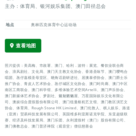
主办：体育局、银河娱乐集团、澳门田径总会
地点
奥林匹克体育中心运动场
查看地图
照片提供：美高梅、市政署、澳门、哈利．波特：展览、餐饮业联合商
会、浪风剧社、文化局、澳门天主教文化协会、香港圣咏节、澳门嘤鸣合
唱团、氹仔嘉模圣母堂区、晓角话剧研进社、居澳泰侨协会、澳门爵士乐
推广协会、青皮人艺术协会、氹仔城区文化协会、澳门时尚廊、澳门中区
南区工商联会、澳门科学馆、多维体验艺术空间Artelli、澳门声乐协会、
澳门新媒体艺术协会、梦剧社、魑魅魍魉屋、万星国际娱乐文化有限公
司、澳娱综合度假股份有限公司、澳门纽曼枢机艺文馆、澳门教区演艺文
协会、体育局、Rough Stone HK Limited、澳门伦敦人、棋人娱乐、路道
（亚洲）贸易科技发展有限公司、英国维多利亚斯诺克学院、东亚超级联
赛、经济及科技发展局、澳门乐团、永利渡假村（澳门）股份有限公司、
澳门佛教总会、澳门普济禅院（观音堂）僧侣慈善会