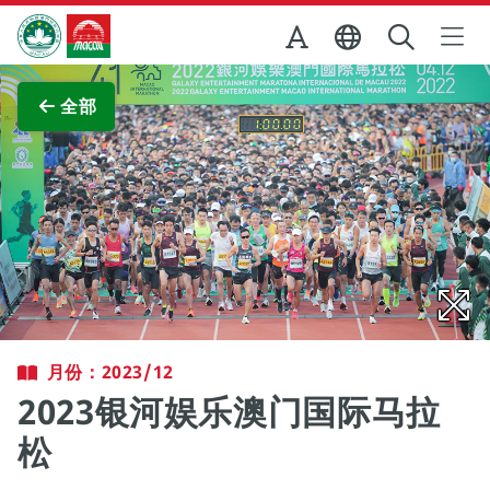
跳至主内容
澳门特别行政区政府旅游局
查看原图
全部
月份：2023/12
2023银河娱乐澳门国际马拉
松