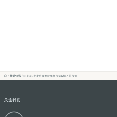
旅游快讯
阿美星x麦麦陪你趣玩年宵市集&情人花市篇
关注我们