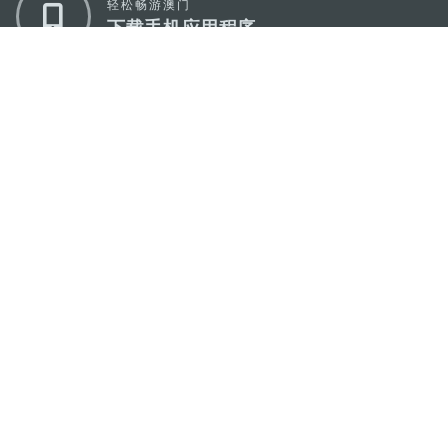
轻松畅游澳门
下载手机应用程序
澳门特别行政区政府旅游局
地址
澳门宋玉生广场335-341号获多利大厦12楼
电邮
mgto@macaotourism.gov.mo
电话
+853 2831 5566
传真
+853 2851 0104
旅游热线
+853 2833 3000
关于我们
联系我们
使用条款
隐私声明
服务承诺