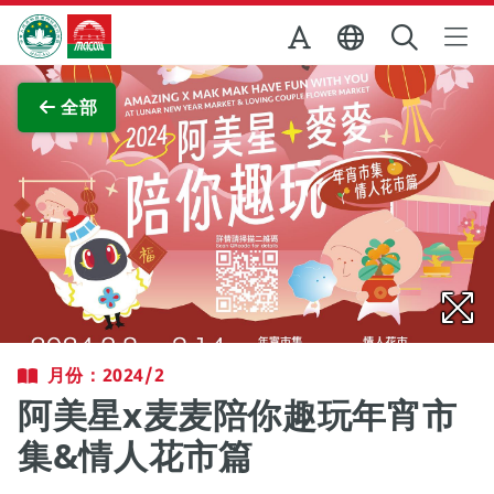
跳至主内容
澳门特别行政区政府旅游局
查看原图
全部
月份：2024/2
阿美星x麦麦陪你趣玩年宵市
集&情人花市篇