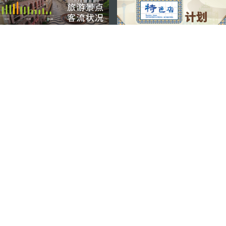
external links
关注我们
轻松畅游澳门
下载手机应用程序