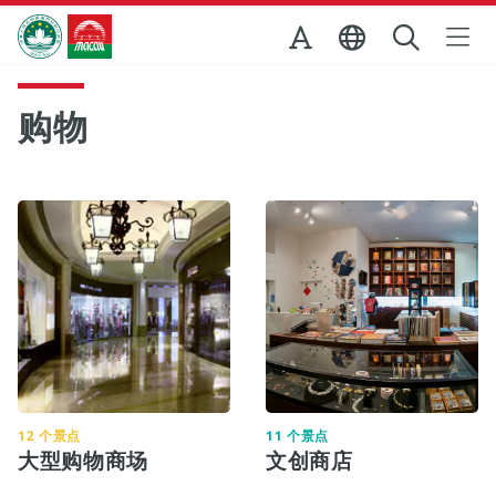
跳至主内容
澳门特别行政区政府旅游局
购物
12 个景点
11 个景点
大型购物商场
文创商店