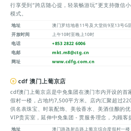
行享受到“跨店随心提，轻装畅游玩”更支持微信小
模式。
地址
澳门罗结地巷11号及大堂街9至13号G层
开放时间
上午10时至晚上10时
电话
+853 2822 6006
电邮
mkt.m8@ctg.cn
网址
www.cdfg.com.cn
cdf 澳门上葡京店
B
cdf澳门上葡京店是中免集团在澳门市内开设的
假村一楼，占地约7,500平方米。店内汇聚超过2
供名表珠宝、时装配饰、美妆香水、美酒佳酿的优
VIP贵宾室，延伸中免集团 - 贯服务理念，为顾
地址
澳门路氹射击路上葡京综合度假村一楼