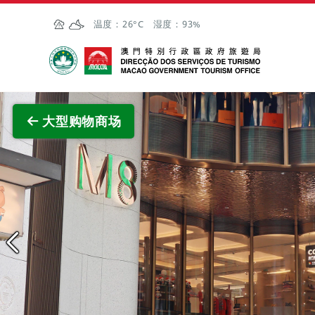
跳至主内容
温度：
26°C
湿度：
93%
澳门特别行政区政府旅游局
查看原
大型购物商场