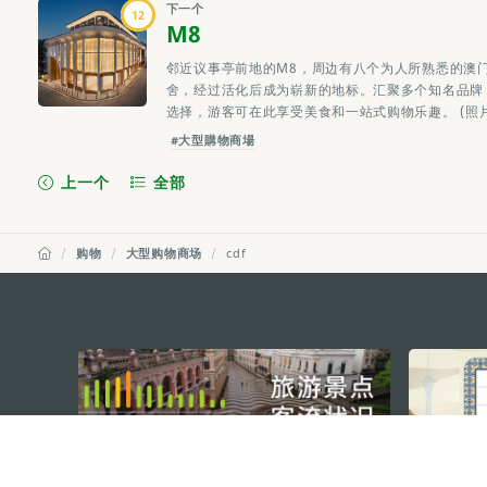
下一个
12
M8
邻近议事亭前地的M8，周边有八个为人所熟悉的澳
舍，经过活化后成为崭新的地标。汇聚多个知名品牌
选择，游客可在此享受美食和一站式购物乐趣。 (照片:
#大型購物商場
上一个
全部
购物
大型购物商场
cdf
external links